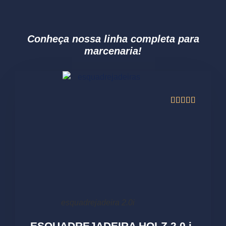
Conheça nossa linha completa para
marcenaria!





esquadrejadeira 2.0i
ESQUADREJADEIRA HOLZ 2.0 i