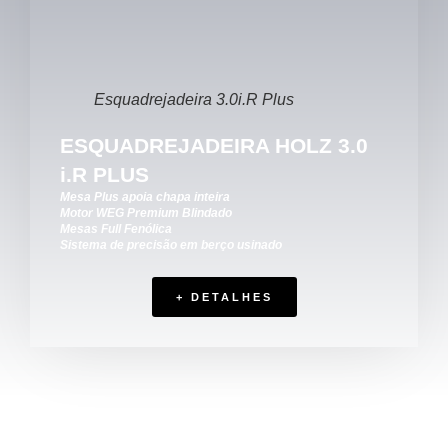
Esquadrejadeira 3.0i.R Plus
ESQUADREJADEIRA HOLZ 3.0
i.R PLUS
Mesa Plus apoia chapa inteira
Motor WEG Premium Blindado
Mesas Full Fenólica
Sistema de precisão em berço usinado
+ DETALHES