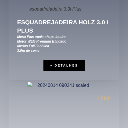
esquadrejadeira 3.0i Plus
ESQUADREJADEIRA HOLZ 3.0 i
PLUS
Mesa Plus apoia chapa inteira
Motor WEG Premium Blindado
Mesas Full Fenólica
3,0m de corte
+ DETALHES




